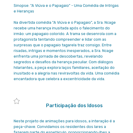
Sinopse: "A Viúva e o Papagaio" - Uma Comédia de Intrigas
e Heranças
Na divertida comédia "A Viúva e o Papagaio", a Sra. Ncage
recebe uma herança inusitada após o falecimento do
irmão: um papagaio colorido. A trama se desenrola com a
protagonista tentando compreender e lidar com as
surpresas que o papagaio tagarela traz consigo. Entre
risadas, intrigas e momentos inesperados, a Sra. Ncage
enfrenta uma jornada de descobertas, revelando
segredos e desafios da herança peculiar. Com diálogos
hilariantes, a peça explora laços familiares, aceitação do
inusitado e a alegria nas reviravoltas da vida. Uma comédia
encantadora que celebra a excentricidade da vida.
Participação dos Idosos
Neste projeto de animações para idosos, a interação é a
peça-chave. Convidamos os residentes dos lares a
fazerem parte do espetáculo, proporcionando-lhes a