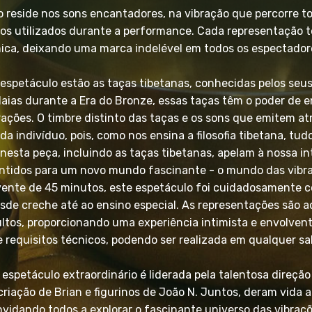
 reside nos sons encantadores, na vibração que percorre t
os utilizados durante a performance. Cada representação 
ica, deixando uma marca indelével em todos os espectador
spetáculo estão as taças tibetanas, conhecidas pelos seus
aias durante a Era do Bronze, essas taças têm o poder de 
rações. O timbre distinto das taças e os sons que emitem at
a indivíduo, pois, como nos ensina a filosofia tibetana, tu
nesta peça, incluindo as taças tibetanas, apelam à nossa i
ntidos para um novo mundo fascinante - o mundo das vibr
nte de 45 minutos, este espetáculo foi cuidadosamente c
esde creche até ao ensino especial. As representações são 
ltos, proporcionando uma experiência intimista e envolvent
 requisitos técnicos, podendo ser realizada em qualquer sal
 espetáculo extraordinário é liderada pela talentosa direç
criação de Brian e figurinos de João N. Juntos, deram vida 
nvidando todos a explorar o fascinante universo das vibraç