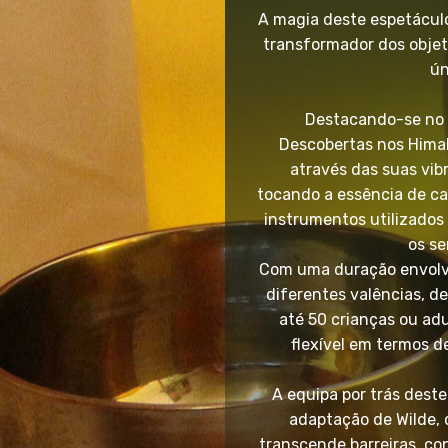
A magia deste espetáculo
transformador dos objet
ún
Destacando-se no e
Descobertas nos Himal
através das suas vib
tocando a essência de cad
instrumentos utilizados 
os se
Com uma duração envolve
diferentes valências, d
até 50 crianças ou adu
flexível em termos de
A equipa por trás deste
adaptação de Wilde, 
transcende barreiras, co