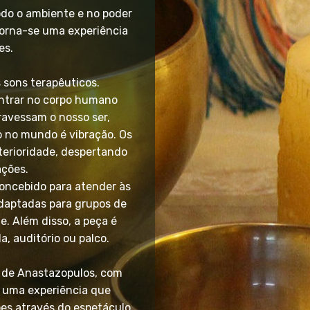
odo o ambiente e no poder
torna-se uma experiência
es.
 sons terapêuticos.
entrar no corpo humano
ravessam o nosso ser,
do no mundo é vibração. Os
nterioridade, despertando
ações.
oncebido para atender às
adaptadas para grupos de
e. Além disso, a peça é
a, auditório ou palco.
ão de Anastazopulos, com
a uma experiência que
ões através do espetáculo