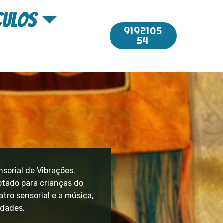
culos
9192105
54
sorial de Vibrações.
ptado para crianças do
tro sensorial e a música,
idades.