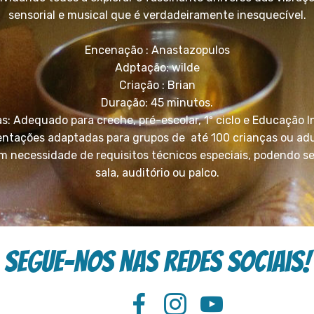
sensorial e musical que é verdadeiramente inesquecível.
Encenação : Anastazopulos
Adptação: wilde
Criação : Brian
Duração: 45 minutos.
s: Adequado para creche, pré-escolar, 1º ciclo e Educação I
ntações adaptadas para grupos de até 100 crianças ou adu
m necessidade de requisitos técnicos especiais, podendo s
sala, auditório ou palco.
Segue-nos nas redes sociais!