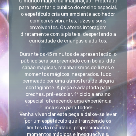
O mundo mágco da Imaginação". Projetado
para encantar o público do ensino especial,
o espetáculo cria um ambiente acolhedor
com cores vibrantes, luzes e sons
envolventes. Os atores interagem
diretamente com a plateia, despertando a
curiosidade de crianças e adultos.
Durante os 45 minutos de apresentação, o
público será surpreendido com bolas dde
sabão mágicas, malabarismos de luzes e
momentos mágicos inesperados, tudo
permeado por uma atmosfera de alegria
contagiante. A peça é adaptada para
creches, pré-escolar, 1º ciclo e ensino
especial, oferecendo uma experiência
inclusiva para todos.
Venha vivenciar esta peça e deixe-se levar
por um espetáculo que transcende os
limites da realidade, proporcionando
momentos mágicos e inesquecíveis.