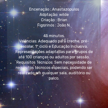
Encenação : Anastazopulos
Adptação: wilde
Criação : Brian
Figurinos : João N.
45 minutos.
Valências: Adequado para creche, pré-
escolar, 1º ciclo e Educação Inclusiva.
Representações adaptadas para grupos de
até 100 crianças ou adultos por sessão.
Requisitos Técnicos: Sem necessidade de
requisitos técnicos especiais, podendo ser
realizado em qualquer sala, auditório ou
palco.